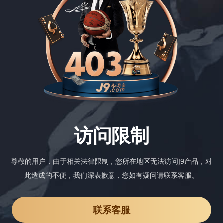
访问限制
尊敬的用户，由于相关法律限制，您所在地区无法访问J9产品，对
此造成的不便，我们深表歉意，您如有疑问请联系客服。
联系客服